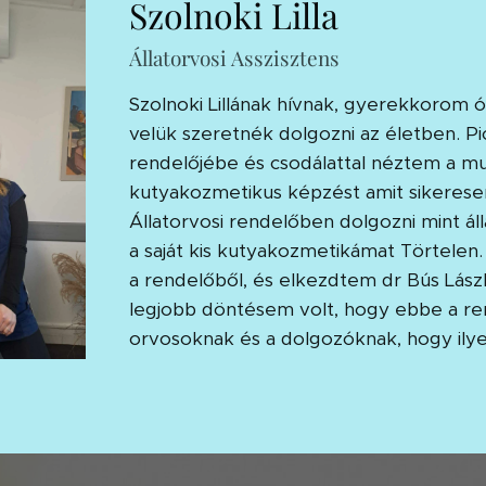
Szolnoki Lilla
Állatorvosi Asszisztens
Szolnoki Lillának hívnak, gyerekkorom 
velük szeretnék dolgozni az életben. Pi
rendelőjébe és csodálattal néztem a m
kutyakozmetikus képzést amit sikeres
Állatorvosi rendelőben dolgozni mint á
a saját kis kutyakozmetikámat Törtelen.
a rendelőből, és elkezdtem dr Bús Lászl
legjobb döntésem volt, hogy ebbe a ren
orvosoknak és a dolgozóknak, hogy il