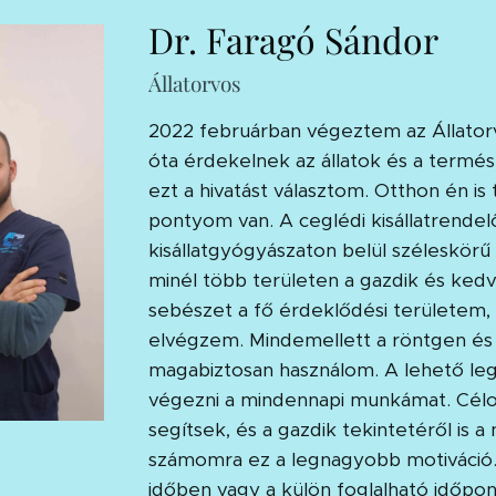
Dr. Faragó Sándor
Állatorvos
2022 februárban végeztem az Állat
óta érdekelnek az állatok és a termé
ezt a hivatást választom. Otthon én is
pontyom van. A ceglédi kisállatrende
kisállatgyógyászaton belül széleskö
minél több területen a gazdik és kedv
sebészet a fő érdeklődési területem, 
elvégzem. Mindemellett a röntgen és ul
magabiztosan használom. A lehető leg
végezni a mindennapi munkámat. Célo
segítsek, és a gazdik tekintetéről is
számomra ez a legnagyobb motiváció.
időben vagy a külön foglalható időpon