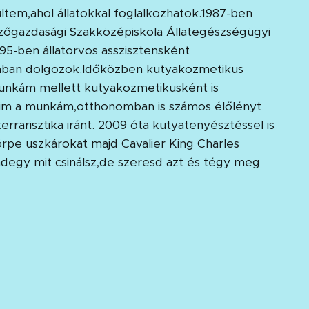
ltem,ahol állatokkal foglalkozhatok.1987-ben
őgazdasági Szakközépiskola Állategészségügyi
995-ben állatorvos asszisztensként
mában dolgozok.Időközben kutyakozmetikus
munkám mellett kutyakozmetikusként is
m a munkám,otthonomban is számos élőlényt
errarisztika iránt. 2009 óta kutyatenyésztéssel is
örpe uszkárokat majd Cavalier King Charles
degy mit csinálsz,de szeresd azt és tégy meg