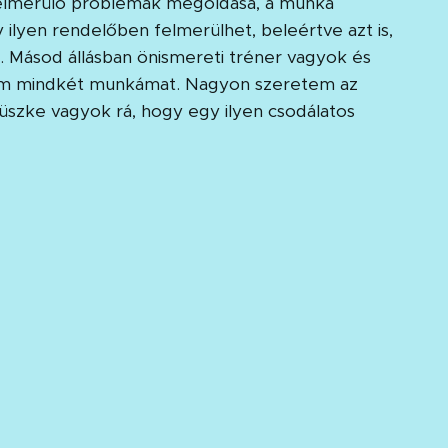
 felmerülő problémák megoldása, a munka
 ilyen rendelőben felmerülhet, beleértve azt is,
. Másod állásban önismereti tréner vagyok és
em mindkét munkámat. Nagyon szeretem az
üszke vagyok rá, hogy egy ilyen csodálatos