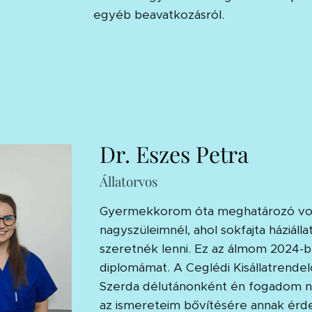
egyéb beavatkozásról.
Dr. Eszes Petra
Állatorvos
Gyermekkorom óta meghatározó volt 
nagyszüleimnél, ahol sokfajta háziáll
szeretnék lenni. Ez az álmom 2024-be
diplomámat. A Ceglédi Kisállatrende
Szerda délutánonként én fogadom n
az ismereteim bővítésére annak érd