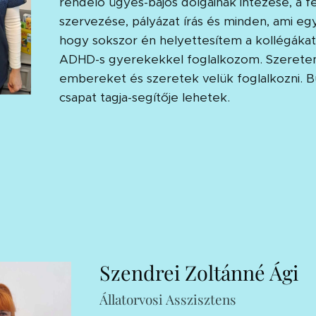
rendelő ügyes-bajos dolgainak intézése, a
szervezése, pályázat írás és minden, ami egy
hogy sokszor én helyettesítem a kollégákat
ADHD-s gyerekekkel foglalkozom. Szeret
embereket és szeretek velük foglalkozni. B
csapat tagja-segítője lehetek.
Szendrei Zoltánné Ági
Állatorvosi Asszisztens