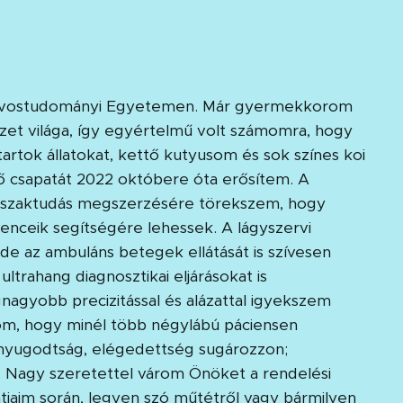
orvostudományi Egyetemen. Már gyermekkorom
szet világa, így egyértelmű volt számomra, hogy
 tartok állatokat, kettő kutyusom és sok színes koi
lő csapatát 2022 októbere óta erősítem. A
rű szaktudás megszerzésére törekszem, hogy
enceik segítségére lehessek. A lágyszervi
de az ambuláns betegek ellátását is szívesen
trahang diagnosztikai eljárásokat is
nagyobb precizitással és alázattal igyekszem
m, hogy minél több négylábú páciensen
 a nyugodtság, elégedettség sugározzon;
 Nagy szeretettel várom Önöket a rendelési
tjaim során, legyen szó műtétről vagy bármilyen