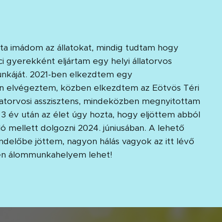
óta imádom az állatokat, mindig tudtam hogy
ci gyerekként eljártam egy helyi állatorvos
unkáját. 2021-ben elkezdtem egy
en elvégeztem, közben elkezdtem az Eötvös Téri
llatorvosi asszisztens, mindeközben megnyitottam
 3 év után az élet úgy hozta, hogy eljöttem abból
ó mellett dolgozni 2024. júniusában. A lehető
delőbe jöttem, nagyon hálás vagyok az itt lévő
yen álommunkahelyem lehet!