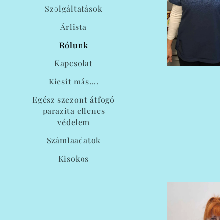
Szolgáltatások
Árlista
Rólunk
Kapcsolat
Kicsit más....
Egész szezont átfogó
parazita ellenes
védelem
Számlaadatok
Kisokos