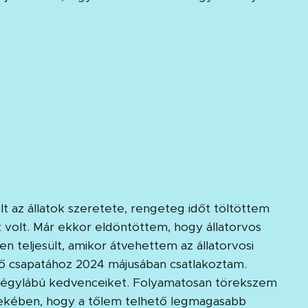
az állatok szeretete, rengeteg időt töltöttem
at volt. Már ekkor eldöntöttem, hogy állatorvos
n teljesült, amikor átvehettem az állatorvosi
lő csapatához 2024 májusában csatlakoztam.
égylábú kedvenceiket. Folyamatosan törekszem
ekében, hogy a tőlem telhető legmagasabb